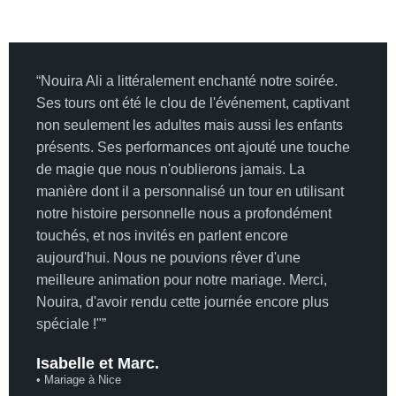
privés ou commerciaux, cet homme est un grand
professionnel doublé d'une âme aussi douce que ses 3
colombes magiques Riri, Fifi & Loulou.
“Nouira Ali a littéralement enchanté notre soirée.
Un grand bravo : continuez à faire rêver votre public !
Ses tours ont été le clou de l'événement, captivant
non seulement les adultes mais aussi les enfants
présents. Ses performances ont ajouté une touche
de magie que nous n'oublierons jamais. La
manière dont il a personnalisé un tour en utilisant
notre histoire personnelle nous a profondément
touchés, et nos invités en parlent encore
aujourd'hui. Nous ne pouvions rêver d'une
meilleure animation pour notre mariage. Merci,
Nouira, d'avoir rendu cette journée encore plus
spéciale !"”
Isabelle et Marc.
• Mariage à Nice