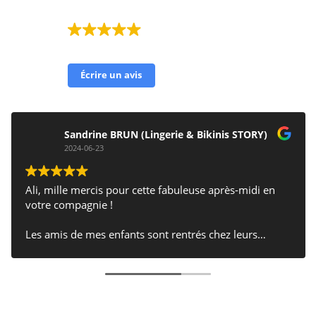
& consultant)
4 avis Google
Écrire un avis
Sandrine BRUN (Lingerie & Bikinis STORY)
2024-06-23
Ali, mille mercis pour cette fabuleuse après-midi en
votre compagnie !
Les amis de mes enfants sont rentrés chez leurs
parents avec plein d'étoiles dans les yeux : je ne
pouvais pas rêver un plus joli anniversaire pour mes
jumeaux Giulian & Flora :)
Je recommande Ali à 100% pour tous vos évènements